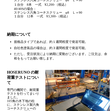
ステンレス六角コーチスクリュー φ8 Ｌ＝90
１台分 8本 一式 ¥2,200-（税込）
40/40Sの場合：
ステンレス六角コーチスクリュー φ8 Ｌ＝90
１台分 12本 一式 ¥3,300-（税込）
納期について
規格品タイプであれば、約１週間程度で発送可能。
自社色塗装品の場合は、約３週間程度で発送可能。
ただし、受注状況により納期に変動がございます。ご注文は、余
裕をもってお願い致します。
HOSERUNO の耐
荷重テストについ
て
専門の機関で、耐荷重
テストを行ってまいり
ました。
105角の木下地の柱
に、ステンレス製六角
コーチスクリューの