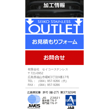
有限会社 セイコーステンレス
〒721-0952
広島県福山市曙町3丁目9番17号
TEL： （084）957-9266（代）
FAX： （084）957-9286