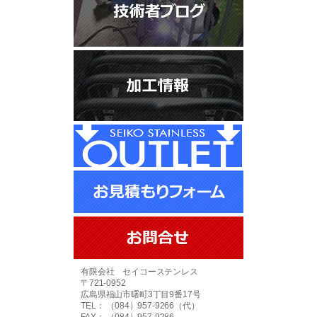
有限会社 セイコーステンレス
〒721-0952
広島県福山市曙町3丁目9番17号
TEL： （084）957-9266（代）