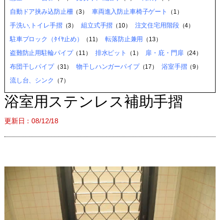
自動ドア挟み込防止柵
車両進入防止車椅子ゲート
（3）
（1）
手洗い,トイレ手摺
組立式手摺
注文住宅用階段
（3）
（10）
（4）
駐車ブロック（ﾀｲﾔ止め）
転落防止兼用
（11）
（13）
盗難防止用駐輪パイプ
排水ピット
扉・庇・門扉
（11）
（1）
（24）
布団干しパイプ
物干しハンガーパイプ
浴室手摺
（31）
（17）
（9）
流し台、シンク
（7）
浴室用ステンレス補助手摺
更新日：08/12/18