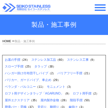
製品・施工事例
HOME
製品・施工事例
お墓の手摺
ステンレス加工品
ステンレス工事
（24）
（60）
（9）
スロープ手摺
タラップ
（25）
（30）
ハンガー掛け付布団干しパイプ
バリアフリー手摺
（2）
（21）
バリカー、ガードパイプ、車止め
（29）
ベランダ・バルコニー
モニュメント
（11）
（3）
ロフト用デザインタラップ「AGARUNO」
ロフト用手摺
（9）
（2）
屋外エクステリア
屋内製作金物
階段手摺
（35）
（28）
（50）
懸垂バー・雲梯
見切り、靴摺り
傘掛け
（37）
（3）
（3）