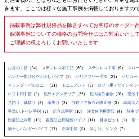
別注金物のことなら私どもにお任せください。豊富な施
きます。ここでは様々な施工事例を掲載しておりますの
掲載事例は弊社規格品を除きすべてお客様のオーダー
個別事例についての価格のお問合せにはご対応いたし
ご理解の程よろしくお願いいたします。
お墓の手摺
ステンレス加工品
ステンレス工事
スロ
（24）
（60）
（9）
ハンガー掛け付布団干しパイプ
バリアフリー手摺
バリカー
（2）
（21）
ベランダ・バルコニー
モニュメント
ロフト用デザインタラッ
（11）
（3）
ロフト用手摺
屋外エクステリア
屋内製作金物
階段
（2）
（35）
（28）
見切り、靴摺り
傘掛け
自動ドア挟み込防止柵
車両進
（3）
（3）
（3）
手洗い,トイレ手摺
組立式手摺
注文住宅用階段
駐車ブ
（3）
（10）
（4）
転落防止兼用
盗難防止用駐輪パイプ
排水ピット
扉
（13）
（11）
（1）
物干しハンガーパイプ
浴室手摺
流し台、シンク
（17）
（9）
（7）