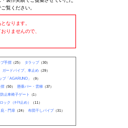
工・製作実績でご提案させていただ
でご覧ください。
品となります。
ておりませんので、
ープ手摺
タラップ
（25）
（30）
、ガードパイプ、車止め
（29）
プ「AGARUNO」
（9）
手摺
懸垂バー・雲梯
（50）
（37）
入防止車椅子ゲート
（1）
ロック（ﾀｲﾔ止め）
（11）
・庇・門扉
布団干しパイプ
（24）
（31）