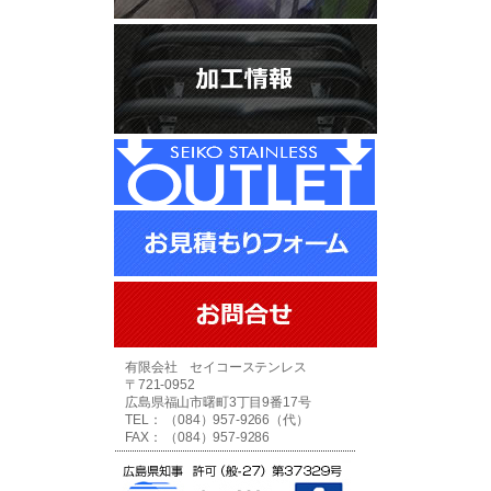
有限会社 セイコーステンレス
〒721-0952
広島県福山市曙町3丁目9番17号
TEL： （084）957-9266（代）
FAX： （084）957-9286