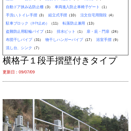
自動ドア挟み込防止柵
車両進入防止車椅子ゲート
（3）
（1）
手洗い,トイレ手摺
組立式手摺
注文住宅用階段
（3）
（10）
（4）
駐車ブロック（ﾀｲﾔ止め）
転落防止兼用
（11）
（13）
盗難防止用駐輪パイプ
排水ピット
扉・庇・門扉
（11）
（1）
（24）
布団干しパイプ
物干しハンガーパイプ
浴室手摺
（31）
（17）
（9）
流し台、シンク
（7）
横格子１段手摺壁付きタイプ
更新日：09/07/09