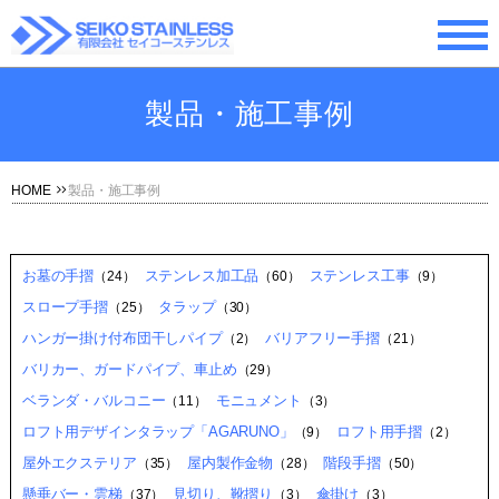
製品・施工事例
HOME
製品・施工事例
お墓の手摺
ステンレス加工品
ステンレス工事
（24）
（60）
（9）
スロープ手摺
タラップ
（25）
（30）
ハンガー掛け付布団干しパイプ
バリアフリー手摺
（2）
（21）
バリカー、ガードパイプ、車止め
（29）
ベランダ・バルコニー
モニュメント
（11）
（3）
ロフト用デザインタラップ「AGARUNO」
ロフト用手摺
（9）
（2）
屋外エクステリア
屋内製作金物
階段手摺
（35）
（28）
（50）
懸垂バー・雲梯
見切り、靴摺り
傘掛け
（37）
（3）
（3）