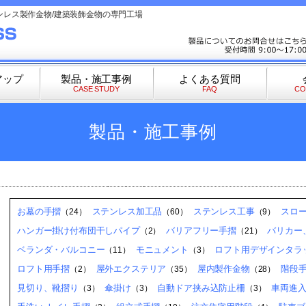
ンレス製作金物/建築装飾金物の専門工場
アップ
製品・施工事例
よくある質問
CASE STUDY
FAQ
CO
製品・施工事例
お墓の手摺
ステンレス加工品
ステンレス工事
スロ
（24）
（60）
（9）
ハンガー掛け付布団干しパイプ
バリアフリー手摺
バリカー
（2）
（21）
ベランダ・バルコニー
モニュメント
ロフト用デザインタラッ
（11）
（3）
ロフト用手摺
屋外エクステリア
屋内製作金物
階段
（2）
（35）
（28）
見切り、靴摺り
傘掛け
自動ドア挟み込防止柵
車両進
（3）
（3）
（3）