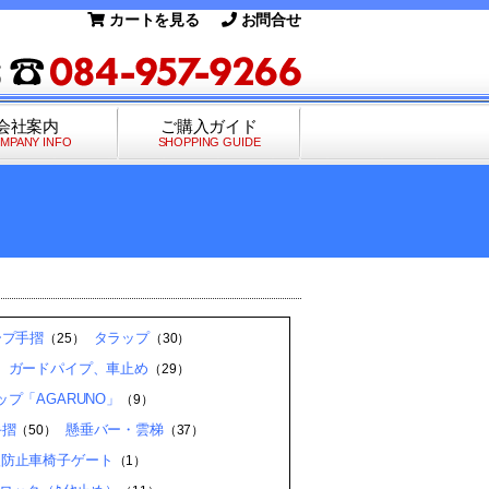
カートを見る
お問合せ
会社案内
ご購入ガイド
MPANY INFO
SHOPPING GUIDE
ープ手摺
タラップ
（25）
（30）
、ガードパイプ、車止め
（29）
プ「AGARUNO」
（9）
手摺
懸垂バー・雲梯
（50）
（37）
入防止車椅子ゲート
（1）