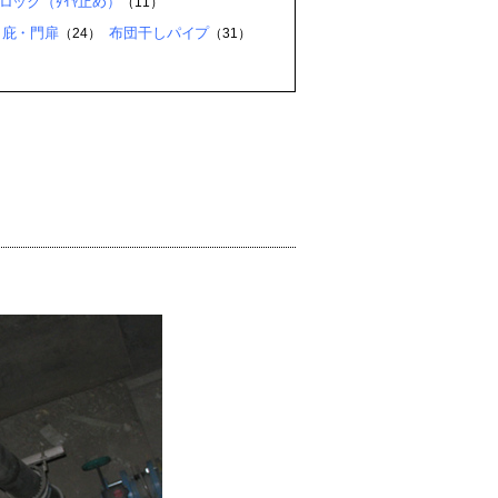
ロック（ﾀｲﾔ止め）
（11）
・庇・門扉
布団干しパイプ
（24）
（31）