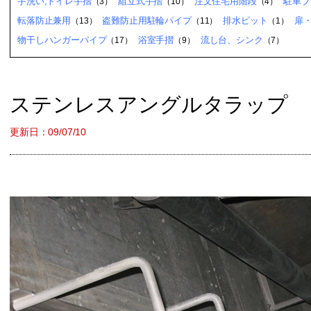
手洗い,トイレ手摺
組立式手摺
注文住宅用階段
駐車ブ
（3）
（10）
（4）
転落防止兼用
盗難防止用駐輪パイプ
排水ピット
扉
（13）
（11）
（1）
物干しハンガーパイプ
浴室手摺
流し台、シンク
（17）
（9）
（7）
ステンレスアングルタラップ
更新日：09/07/10