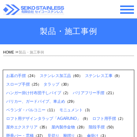
製品・施工事例
HOME
製品・施工事例
お墓の手摺
ステンレス加工品
ステンレス工事
（24）
（60）
（9）
スロープ手摺
タラップ
（25）
（30）
ハンガー掛け付布団干しパイプ
バリアフリー手摺
（2）
（21）
バリカー、ガードパイプ、車止め
（29）
ベランダ・バルコニー
モニュメント
（11）
（3）
ロフト用デザインタラップ「AGARUNO」
ロフト用手摺
（9）
（2）
屋外エクステリア
屋内製作金物
階段手摺
（35）
（28）
（50）
懸垂バー・雲梯
見切り、靴摺り
傘掛け
（37）
（3）
（3）