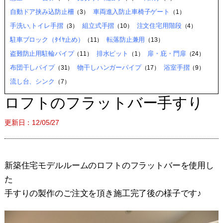
自動ドア挟み込防止柵
車両進入防止車椅子ゲート
（3）
（1）
手洗い,トイレ手摺
組立式手摺
注文住宅用階段
（3）
（10）
（4）
駐車ブロック（ﾀｲﾔ止め）
転落防止兼用
（11）
（13）
盗難防止用駐輪パイプ
排水ピット
扉・庇・門扉
（11）
（1）
（24）
布団干しパイプ
物干しハンガーパイプ
浴室手摺
（31）
（17）
（9）
流し台、シンク
（7）
ロフトのフラットバー手すり
更新日：12/05/27
新築住宅モデルルームのロフトのフラットバーを使用し
た
手すりの製作のご注文を頂き施工完了後の様子です♪