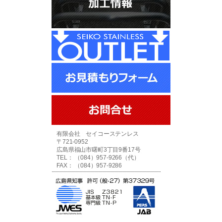
有限会社 セイコーステンレス
〒721-0952
広島県福山市曙町3丁目9番17号
TEL： （084）957-9266（代）
FAX： （084）957-9286