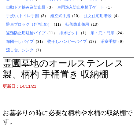
自動ドア挟み込防止柵
車両進入防止車椅子ゲート
（3）
（1）
手洗い,トイレ手摺
組立式手摺
注文住宅用階段
（3）
（10）
（4）
駐車ブロック（ﾀｲﾔ止め）
転落防止兼用
（11）
（13）
盗難防止用駐輪パイプ
排水ピット
扉・庇・門扉
（11）
（1）
（24）
布団干しパイプ
物干しハンガーパイプ
浴室手摺
（31）
（17）
（9）
流し台、シンク
（7）
霊園墓地のオールステンレス
製、柄杓 手桶置き 収納棚
更新日：14/11/21
お墓参りの時に必要な柄杓や水桶の収納棚で
す。