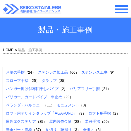
製品・施工事例
HOME
製品・施工事例
お墓の手摺
ステンレス加工品
ステンレス工事
（24）
（60）
（9）
スロープ手摺
タラップ
（25）
（30）
ハンガー掛け付布団干しパイプ
バリアフリー手摺
（2）
（21）
バリカー、ガードパイプ、車止め
（29）
ベランダ・バルコニー
モニュメント
（11）
（3）
ロフト用デザインタラップ「AGARUNO」
ロフト用手摺
（9）
（2）
屋外エクステリア
屋内製作金物
階段手摺
（35）
（28）
（50）
懸垂バー・雲梯
見切り、靴摺り
傘掛け
（37）
（3）
（3）