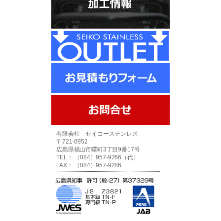
有限会社 セイコーステンレス
〒721-0952
広島県福山市曙町3丁目9番17号
TEL： （084）957-9266（代）
FAX： （084）957-9286