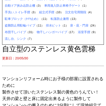
自動ドア挟み込防止柵
車両進入防止車椅子ゲート
（3）
（1）
手洗い,トイレ手摺
組立式手摺
注文住宅用階段
（3）
（10）
（4）
駐車ブロック（ﾀｲﾔ止め）
転落防止兼用
（11）
（13）
盗難防止用駐輪パイプ
排水ピット
扉・庇・門扉
（11）
（1）
（24）
布団干しパイプ
物干しハンガーパイプ
浴室手摺
（31）
（17）
（9）
流し台、シンク
（7）
自立型のステンレス黄色雲梯
更新日：20/05/30
マンションリフォーム時にお子様の部屋に設置される
ために
製作させて頂いたステンレス製の黄色のうんてい！
天井の梁と壁と床に固定出来るように製作して
マンションへの搬入のために2分割にして
現地組立て