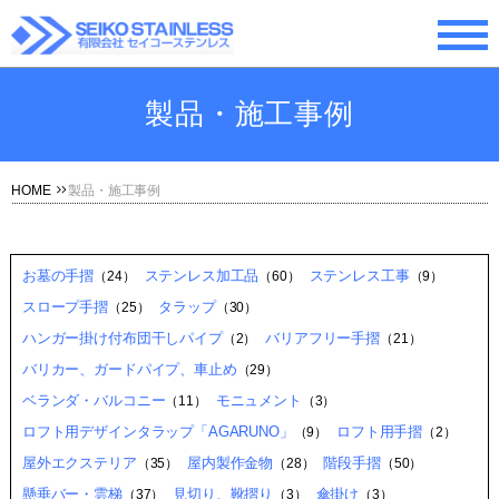
製品・施工事例
HOME
製品・施工事例
お墓の手摺
ステンレス加工品
ステンレス工事
（24）
（60）
（9）
スロープ手摺
タラップ
（25）
（30）
ハンガー掛け付布団干しパイプ
バリアフリー手摺
（2）
（21）
バリカー、ガードパイプ、車止め
（29）
ベランダ・バルコニー
モニュメント
（11）
（3）
ロフト用デザインタラップ「AGARUNO」
ロフト用手摺
（9）
（2）
屋外エクステリア
屋内製作金物
階段手摺
（35）
（28）
（50）
懸垂バー・雲梯
見切り、靴摺り
傘掛け
（37）
（3）
（3）