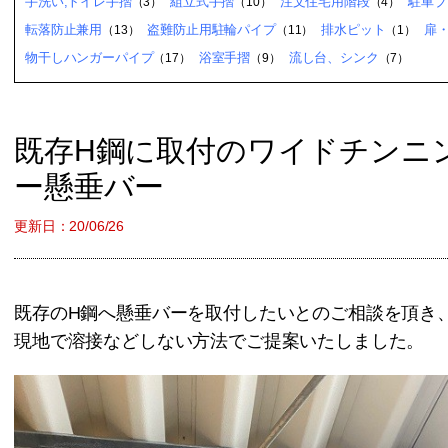
手洗い,トイレ手摺
組立式手摺
注文住宅用階段
駐車ブ
（3）
（10）
（4）
転落防止兼用
盗難防止用駐輪パイプ
排水ピット
扉
（13）
（11）
（1）
物干しハンガーパイプ
浴室手摺
流し台、シンク
（17）
（9）
（7）
既存H鋼に取付のワイドチンニ
ー懸垂バー
更新日：20/06/26
既存のH鋼へ懸垂バーを取付したいとのご相談を頂き
現地で溶接などしない方法でご提案いたしました。