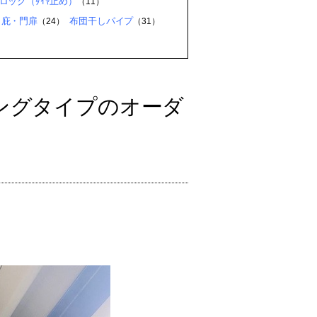
ロック（ﾀｲﾔ止め）
（11）
・庇・門扉
布団干しパイプ
（24）
（31）
ングタイプのオーダ
、