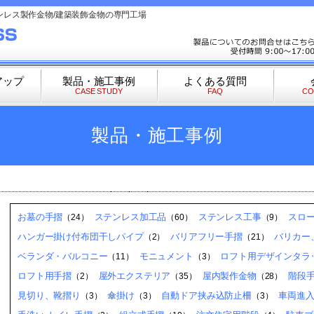
ンレス製作金物/建築装飾金物の専門工場
アップ
製品・施工事例
よくある質問
CASE STUDY
FAQ
CO
製品・施工事例
お墓の手摺
ステンレス加工品
ステンレス工事
スロ
（24）
（60）
（9）
ハンガー掛け付布団干しパイプ
バリアフリー手摺
バリカー
（2）
（21）
ベランダ・バルコニー
モニュメント
ロフト用デザインタラッ
（11）
（3）
ロフト用手摺
屋外エクステリア
屋内製作金物
階段
（2）
（35）
（28）
見切り、靴摺り
傘掛け
自動ドア挟み込防止柵
車両進
（3）
（3）
（3）