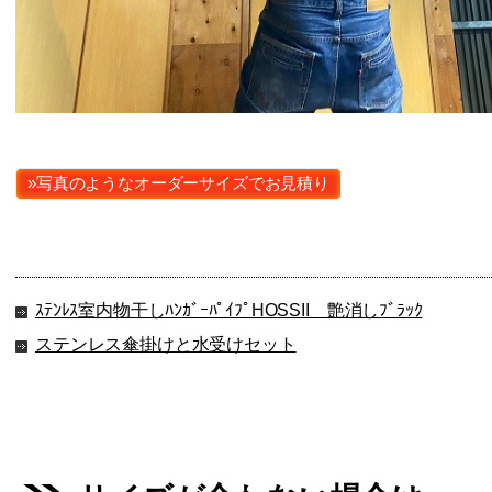
»写真のようなオーダーサイズでお見積り
ｽﾃﾝﾚｽ室内物干しﾊﾝｶﾞｰﾊﾟｲﾌﾟHOSSII 艶消しﾌﾞﾗｯｸ
ステンレス傘掛けと水受けセット