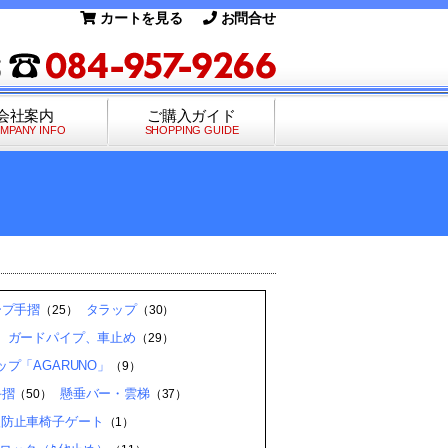
カートを見る
お問合せ
会社案内
ご購入ガイド
MPANY INFO
SHOPPING GUIDE
ープ手摺
タラップ
（25）
（30）
、ガードパイプ、車止め
（29）
プ「AGARUNO」
（9）
手摺
懸垂バー・雲梯
（50）
（37）
入防止車椅子ゲート
（1）