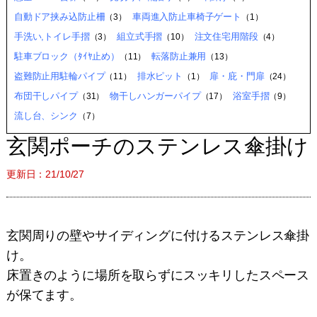
自動ドア挟み込防止柵
車両進入防止車椅子ゲート
（3）
（1）
手洗い,トイレ手摺
組立式手摺
注文住宅用階段
（3）
（10）
（4）
駐車ブロック（ﾀｲﾔ止め）
転落防止兼用
（11）
（13）
盗難防止用駐輪パイプ
排水ピット
扉・庇・門扉
（11）
（1）
（24）
布団干しパイプ
物干しハンガーパイプ
浴室手摺
（31）
（17）
（9）
流し台、シンク
（7）
玄関ポーチのステンレス傘掛け
更新日：21/10/27
玄関周りの壁やサイディングに付けるステンレス傘掛
け。
床置きのように場所を取らずにスッキリしたスペース
が保てます。