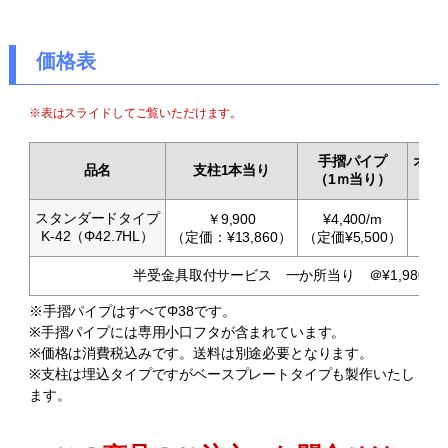
価格表
※表はスライドしてご覧いただけます。
手摺パイプ
オプ
品名
支柱1本当り
（1ｍ当り）
スタンダードタイプ
￥9,900
¥4,400/m
K-42（Φ42.7HL）
（定価：¥13,860）
（定価¥5,500）
半受金具取付サービス 一か所当り ＠¥1,980
※手摺パイプはすべてΦ38です。
※手摺パイプには専用小口フタが含まれています。
※価格は消費税込みです。送料は別途必要となります。
※支柱は埋込タイプですがベースプレートタイプも製作いたし
ます。