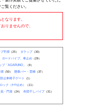
工・製作実績でご提案させていただ
でご覧ください。
品となります。
ておりませんので、
ープ手摺
タラップ
（25）
（30）
、ガードパイプ、車止め
（29）
プ「AGARUNO」
（9）
手摺
懸垂バー・雲梯
（50）
（37）
入防止車椅子ゲート
（1）
ロック（ﾀｲﾔ止め）
（11）
・庇・門扉
布団干しパイプ
（24）
（31）