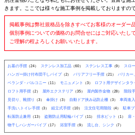
別注金物のことなら私どもにお任せください。豊富な施
きます。ここでは様々な施工事例を掲載しておりますの
掲載事例は弊社規格品を除きすべてお客様のオーダー
個別事例についての価格のお問合せにはご対応いたし
ご理解の程よろしくお願いいたします。
お墓の手摺
ステンレス加工品
ステンレス工事
スロ
（24）
（60）
（9）
ハンガー掛け付布団干しパイプ
バリアフリー手摺
バリカー
（2）
（21）
ベランダ・バルコニー
モニュメント
ロフト用デザインタラッ
（11）
（3）
ロフト用手摺
屋外エクステリア
屋内製作金物
階段
（2）
（35）
（28）
見切り、靴摺り
傘掛け
自動ドア挟み込防止柵
車両進
（3）
（3）
（3）
手洗い,トイレ手摺
組立式手摺
注文住宅用階段
駐車ブ
（3）
（10）
（4）
転落防止兼用
盗難防止用駐輪パイプ
排水ピット
扉
（13）
（11）
（1）
物干しハンガーパイプ
浴室手摺
流し台、シンク
（17）
（9）
（7）