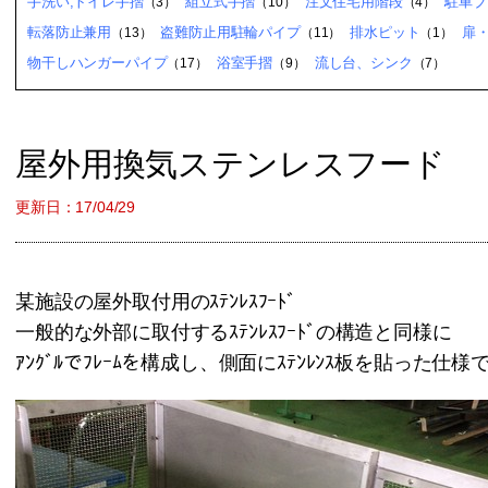
手洗い,トイレ手摺
組立式手摺
注文住宅用階段
駐車ブ
（3）
（10）
（4）
転落防止兼用
盗難防止用駐輪パイプ
排水ピット
扉
（13）
（11）
（1）
物干しハンガーパイプ
浴室手摺
流し台、シンク
（17）
（9）
（7）
屋外用換気ステンレスフード
更新日：17/04/29
某施設の屋外取付用のｽﾃﾝﾚｽﾌｰﾄﾞ
一般的な外部に取付するｽﾃﾝﾚｽﾌｰﾄﾞの構造と同様に
ｱﾝｸﾞﾙでﾌﾚｰﾑを構成し、側面にｽﾃﾝﾚﾝｽ板を貼った仕様で