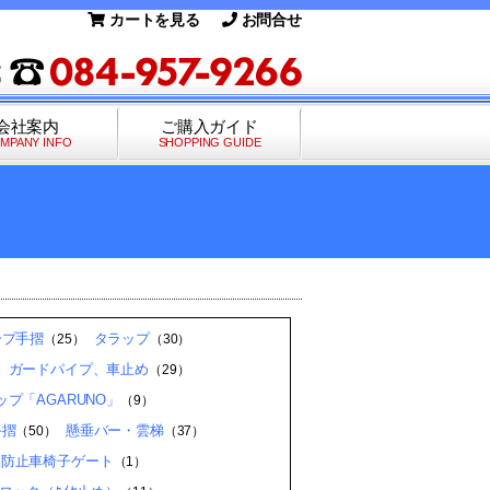
カートを見る
お問合せ
会社案内
ご購入ガイド
MPANY INFO
SHOPPING GUIDE
ープ手摺
タラップ
（25）
（30）
、ガードパイプ、車止め
（29）
プ「AGARUNO」
（9）
手摺
懸垂バー・雲梯
（50）
（37）
入防止車椅子ゲート
（1）