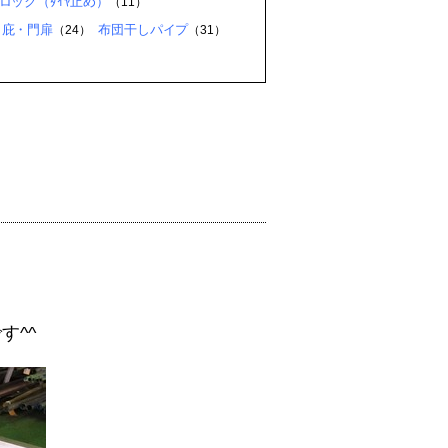
ロック（ﾀｲﾔ止め）
（11）
・庇・門扉
布団干しパイプ
（24）
（31）
す^^