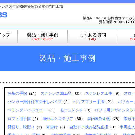
ンレス製作金物/建築装飾金物の専門工場
アップ
製品・施工事例
よくある質問
CASE STUDY
FAQ
CO
製品・施工事例
お墓の手摺
ステンレス加工品
ステンレス工事
スロ
（24）
（60）
（9）
ハンガー掛け付布団干しパイプ
バリアフリー手摺
バリカー
（2）
（21）
ベランダ・バルコニー
モニュメント
ロフト用デザインタラッ
（11）
（3）
ロフト用手摺
屋外エクステリア
屋内製作金物
階段
（2）
（35）
（28）
見切り、靴摺り
傘掛け
自動ドア挟み込防止柵
車両進
（3）
（3）
（3）