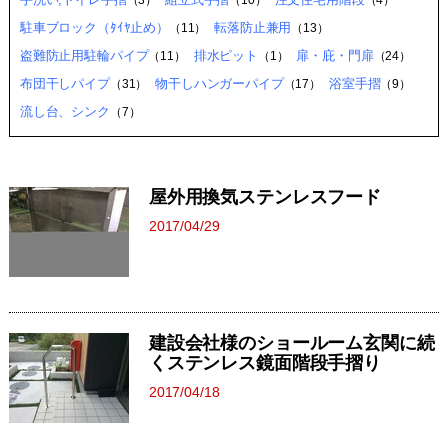
（3）
（10）
（4）
駐車ブロック（ﾀｲﾔ止め）
転落防止兼用
（11）
（13）
盗難防止用駐輪パイプ
排水ピット
扉・庇・門扉
（11）
（1）
（24）
布団干しパイプ
物干しハンガーパイプ
浴室手摺
（31）
（17）
（9）
流し台、シンク
（7）
屋外用換気ステンレスフード
2017/04/29
建設会社様のショールーム玄関に続
くステンレス鏡面階段手摺り
2017/04/18