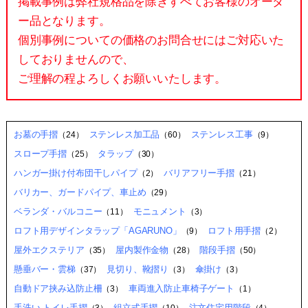
掲載事例は弊社規格品を除きすべてお客様のオーダ
ー品となります。
個別事例についての価格のお問合せにはご対応いた
しておりませんので、
ご理解の程よろしくお願いいたします。
お墓の手摺
ステンレス加工品
ステンレス工事
（24）
（60）
（9）
スロープ手摺
タラップ
（25）
（30）
ハンガー掛け付布団干しパイプ
バリアフリー手摺
（2）
（21）
バリカー、ガードパイプ、車止め
（29）
ベランダ・バルコニー
モニュメント
（11）
（3）
ロフト用デザインタラップ「AGARUNO」
ロフト用手摺
（9）
（2）
屋外エクステリア
屋内製作金物
階段手摺
（35）
（28）
（50）
懸垂バー・雲梯
見切り、靴摺り
傘掛け
（37）
（3）
（3）
自動ドア挟み込防止柵
車両進入防止車椅子ゲート
（3）
（1）
手洗い,トイレ手摺
組立式手摺
注文住宅用階段