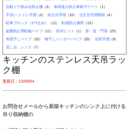
自動ドア挟み込防止柵
車両進入防止車椅子ゲート
（3）
（1）
手洗い,トイレ手摺
組立式手摺
注文住宅用階段
（3）
（10）
（4）
駐車ブロック（ﾀｲﾔ止め）
転落防止兼用
（11）
（13）
盗難防止用駐輪パイプ
排水ピット
扉・庇・門扉
（11）
（1）
（25）
布団干しパイプ
物干しハンガーパイプ
浴室手摺
（32）
（20）
（9）
流し台、シンク
（7）
キッチンのステンレス天吊ラッ
ク棚
更新日：23/09/04
お問合せメールから新築キッチンのシンク上に付ける
吊り収納棚の