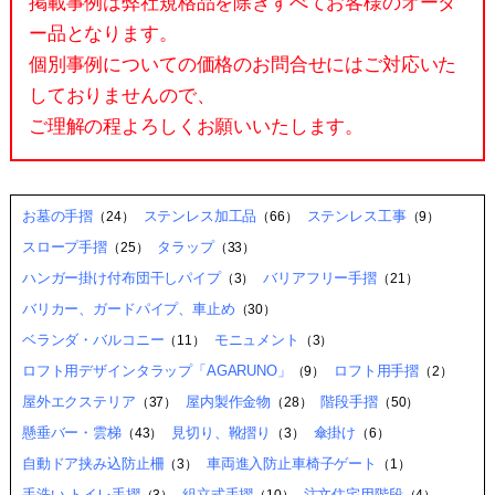
掲載事例は弊社規格品を除きすべてお客様のオーダ
ー品となります。
個別事例についての価格のお問合せにはご対応いた
しておりませんので、
ご理解の程よろしくお願いいたします。
お墓の手摺
ステンレス加工品
ステンレス工事
（24）
（66）
（9）
スロープ手摺
タラップ
（25）
（33）
ハンガー掛け付布団干しパイプ
バリアフリー手摺
（3）
（21）
バリカー、ガードパイプ、車止め
（30）
ベランダ・バルコニー
モニュメント
（11）
（3）
ロフト用デザインタラップ「AGARUNO」
ロフト用手摺
（9）
（2）
屋外エクステリア
屋内製作金物
階段手摺
（37）
（28）
（50）
懸垂バー・雲梯
見切り、靴摺り
傘掛け
（43）
（3）
（6）
自動ドア挟み込防止柵
車両進入防止車椅子ゲート
（3）
（1）
手洗い,トイレ手摺
組立式手摺
注文住宅用階段