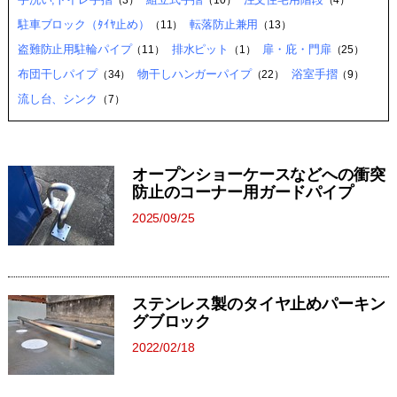
（3）
（10）
（4）
駐車ブロック（ﾀｲﾔ止め）
転落防止兼用
（11）
（13）
盗難防止用駐輪パイプ
排水ピット
扉・庇・門扉
（11）
（1）
（25）
布団干しパイプ
物干しハンガーパイプ
浴室手摺
（34）
（22）
（9）
流し台、シンク
（7）
オープンショーケースなどへの衝突
防止のコーナー用ガードパイプ
2025/09/25
ステンレス製のタイヤ止めパーキン
グブロック
2022/02/18