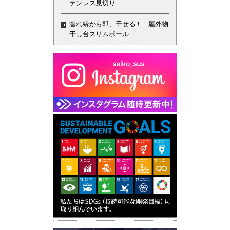
テンレス見切り
濡れ縁から即、干せる！ 屋外物
干し台スリムポール