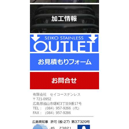
有限会社 セイコーステンレス
〒721-0952
広島県福山市曙町3丁目9番17号
TEL： （084）957-9266（代）
FAX： （084）957-9286