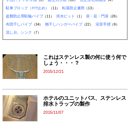
（3）
（10）
（4）
駐車ブロック（ﾀｲﾔ止め）
転落防止兼用
（11）
（13）
盗難防止用駐輪パイプ
排水ピット
扉・庇・門扉
（11）
（1）
（26）
布団干しパイプ
物干しハンガーパイプ
浴室手摺
（34）
（22）
（9）
流し台、シンク
（7）
これはステンレス製の何に使う何で
しょう・・・？
2015/12/21
ホテルのユニットバス、ステンレス
排水トラップの製作
2015/11/07