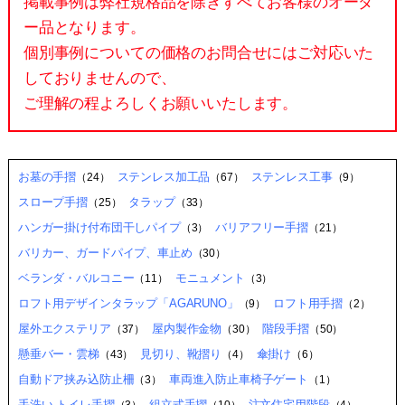
掲載事例は弊社規格品を除きすべてお客様のオーダ
ー品となります。
個別事例についての価格のお問合せにはご対応いた
しておりませんので、
ご理解の程よろしくお願いいたします。
お墓の手摺
ステンレス加工品
ステンレス工事
（24）
（67）
（9）
スロープ手摺
タラップ
（25）
（33）
ハンガー掛け付布団干しパイプ
バリアフリー手摺
（3）
（21）
バリカー、ガードパイプ、車止め
（30）
ベランダ・バルコニー
モニュメント
（11）
（3）
ロフト用デザインタラップ「AGARUNO」
ロフト用手摺
（9）
（2）
屋外エクステリア
屋内製作金物
階段手摺
（37）
（30）
（50）
懸垂バー・雲梯
見切り、靴摺り
傘掛け
（43）
（4）
（6）
自動ドア挟み込防止柵
車両進入防止車椅子ゲート
（3）
（1）
手洗い,トイレ手摺
組立式手摺
注文住宅用階段